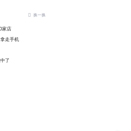

换一换
0家店
人拿走手机
戳中了