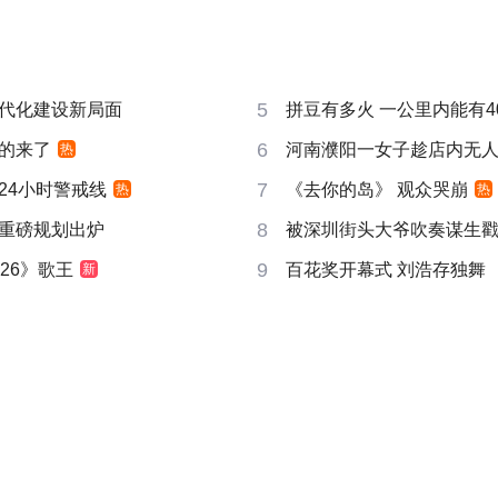
5
代化建设新局面
拼豆有多火 一公里内能有4
6
的来了
河南濮阳一女子趁店内无
热
7
24小时警戒线
《去你的岛》 观众哭崩
热
热
8
重磅规划出炉
被深圳街头大爷吹奏谋生
9
26》歌王
百花奖开幕式 刘浩存独舞
新