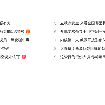
5
强有力
立秋凉意生 来看全国哪里
6
放弃985选警校
多地要求领导干部带头休
热
7
调后二氧化碳中毒
内娱第一人 戚薇开放形象A
8
成海外热词
大降价！西瓜鸭梨巨峰葡
9
牌空调外机”了
这些行为很伤大脑 你却每
新