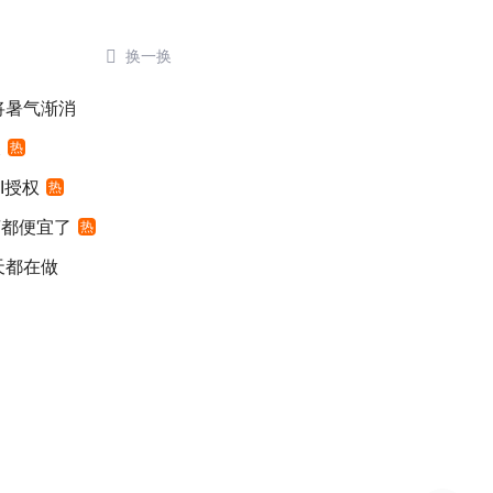

换一换
将暑气渐消
假
热
I授权
热
萄都便宜了
热
天都在做