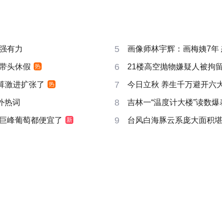
5
强有力
画像师林宇辉：画梅姨7年
6
带头休假
21楼高空抛物嫌疑人被拘
热
7
打算激进扩张了
今日立秋 养生千万避开六
热
8
成海外热词
吉林一“温度计大楼”读数爆
9
巨峰葡萄都便宜了
台风白海豚云系庞大面积
新