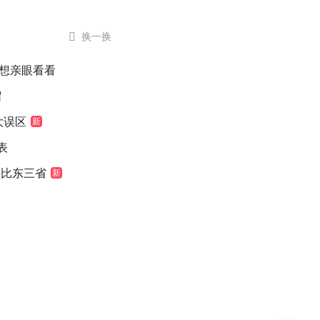

换一换
 想亲眼看看
留
大误区
新
表
堪比东三省
新