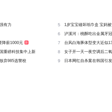
5
强有力
1岁宝宝碰坏纸巾盒 宝妈被索赔
6
泸溪河：桃酥吃出金属牙
7
要降薪1000元
台风白海豚体型变大近似13个
新
8
国重磅科技集中上新
女子开一天一夜空调后二
9
放弃985选警校
日本网红自杀案在韩国引