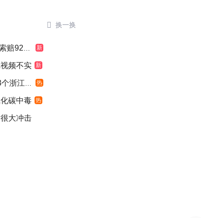

换一换
924元
新
冠视频不实
新
浙江面积
热
氧化碳中毒
热
发很大冲击