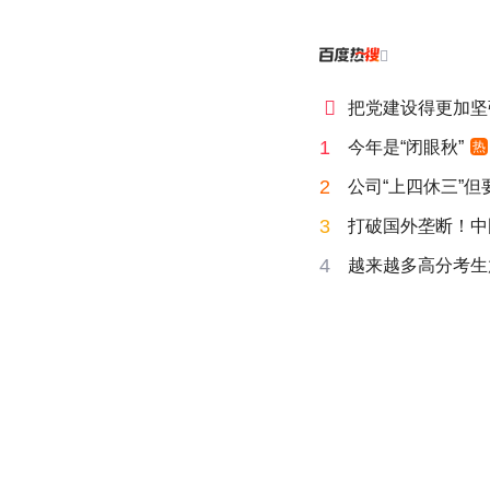


把党建设得更加坚
1
今年是“闭眼秋”
热
2
公司“上四休三”但
3
打破国外垄断！中
4
越来越多高分考生