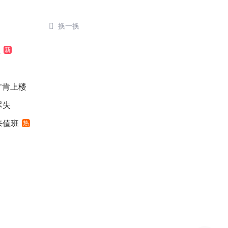

换一换
歉
新
元才肯上楼
尽失
来值班
热