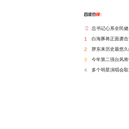


总书记心系全民健
1
白海豚将正面袭击
2
胖东来历史最悠久
3
今年第二强台风将
4
多个明星演唱会取