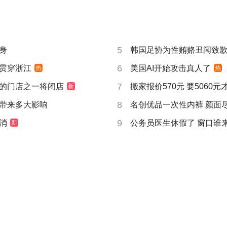
5
身
韩国足协为性贿赂丑闻致
6
贯穿浙江
美国AI开始攻击真人了
热
热
7
的门店之一将闭店
搬家报价570元 要5060
新
8
带来多大影响
名创优品一次性内裤 颜面
9
消
公务员医生休假了 窗口谁
新