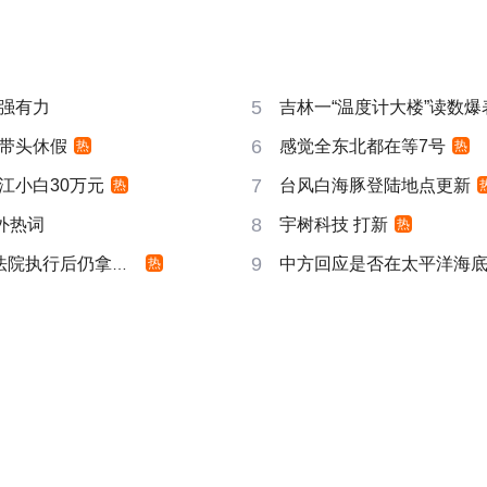
5
强有力
吉林一“温度计大楼”读数爆
6
带头休假
感觉全东北都在等7号
热
热
7
江小白30万元
台风白海豚登陆地点更新
热
8
成海外热词
宇树科技 打新
热
9
院执行后仍拿不到
中方回应是否在太平洋海
热