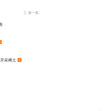

换一换
表
热
底开采稀土
热