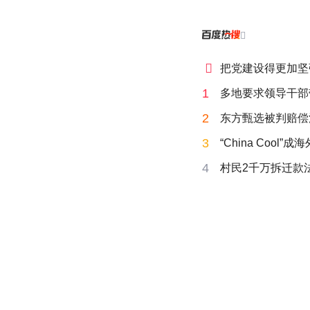


把党建设得更加坚
1
多地要求领导干部
2
东方甄选被判赔偿
3
“China Cool”
4
村民2千万拆迁款法